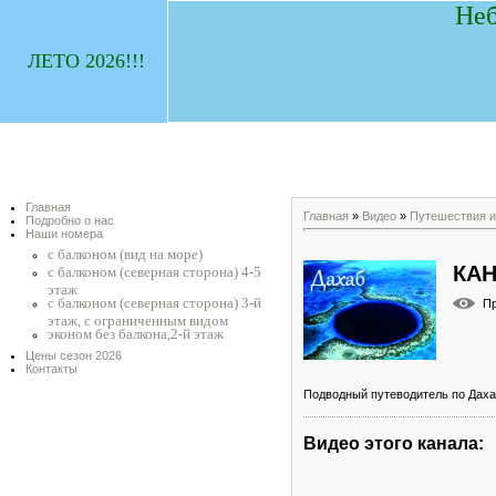
Неб
ЛЕТО 2026!!!
Главная
Главная
»
Видео
»
Путешествия и
Подробно о нас
Наши номера
с балконом (вид на море)
КАН
с балконом (северная сторона) 4-5
этаж
с балконом (северная сторона) 3-й
П
этаж, с ограниченным видом
эконом без балкона,2-й этаж
Цены сезон 2026
Контакты
Подводный путеводитель по Даха
Видео этого канала
: