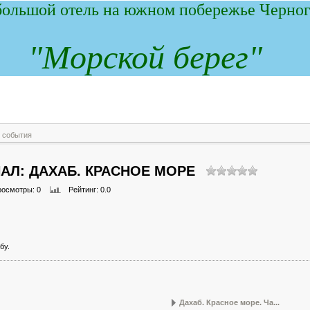
ольшой отель на южном побережье Черног
"
М
орской берег"
 события
АЛ: ДАХАБ. КРАСНОЕ МОРЕ
росмотры
: 0
Рейтинг
: 0.0
бу.
Дахаб. Красное море. Ча...