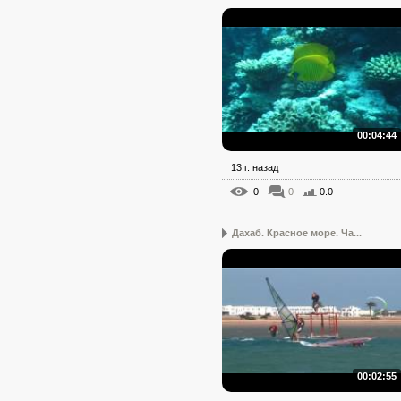
00:04:44
13 г. назад
0
0
0.0
Дахаб. Красное море. Ча...
00:02:55