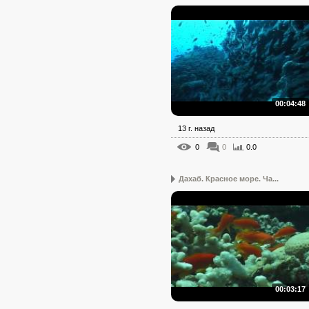
00:04:48
13 г. назад
0
0
0.0
Дахаб. Красное море. Ча...
00:03:17