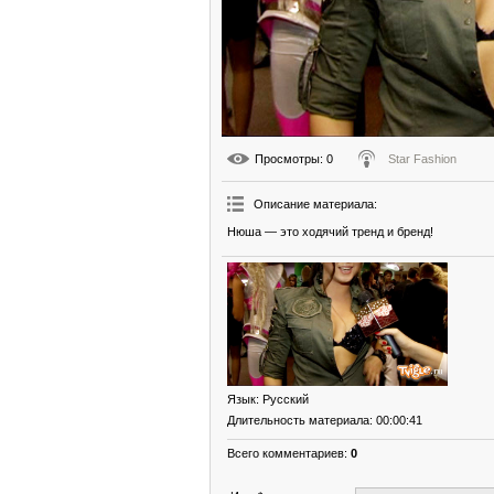
Просмотры
: 0
Star Fashion
Описание материала
:
Нюша — это ходячий тренд и бренд!
Язык
: Русский
Длительность материала
: 00:00:41
Всего комментариев
:
0