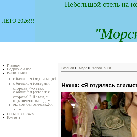
Небольшой отель на ю
ЛЕТО 2026!!!
"
М
орс
Главная
Главная
»
Видео
»
Развлечения
Подробно о нас
Наши номера
с балконом (вид на море)
с балконом (северная
Нюша: «Я отдалась стилис
сторона) 4-5 этаж
с балконом (северная
сторона) 3-й этаж, с
ограниченным видом
эконом без балкона,2-й
этаж
Цены сезон 2026
Контакты