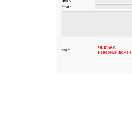
Имя *:
Email *:
Код *: