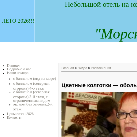
Небольшой отель на ю
ЛЕТО 2026!!!
"
М
орс
Главная
Главная
»
Видео
»
Развлечения
Подробно о нас
Наши номера
с балконом (вид на море)
с балконом (северная
Цветные колготки — оболь
сторона) 4-5 этаж
с балконом (северная
сторона) 3-й этаж, с
ограниченным видом
эконом без балкона,2-й
этаж
Цены сезон 2026
Контакты