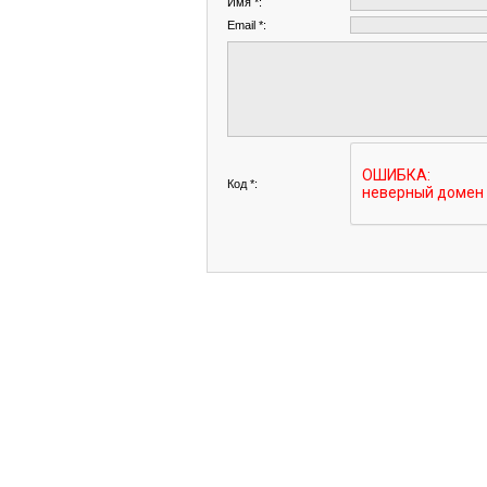
Имя *:
Email *:
Код *: