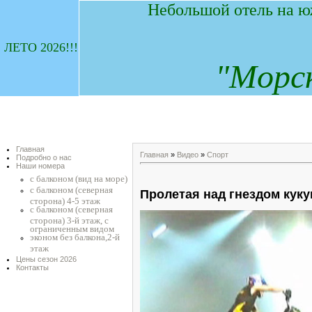
Небольшой отель на ю
ЛЕТО 2026!!!
"
М
орс
Главная
Главная
»
Видео
»
Спорт
Подробно о нас
Наши номера
с балконом (вид на море)
с балконом (северная
Пролетая над гнездом кук
сторона) 4-5 этаж
с балконом (северная
сторона) 3-й этаж, с
ограниченным видом
эконом без балкона,2-й
этаж
Цены сезон 2026
Контакты