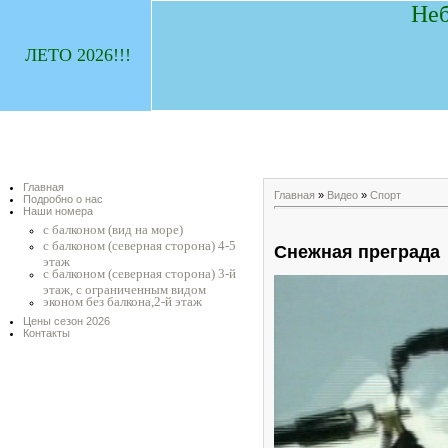
Неб
ЛЕТО 2026!!!
Главная
Главная
»
Видео
»
Спорт
Подробно о нас
Наши номера
с балконом (вид на море)
с балконом (северная сторона) 4-5
Снежная преграда
этаж
с балконом (северная сторона) 3-й
этаж, с ограниченным видом
эконом без балкона,2-й этаж
Цены сезон 2026
Контакты