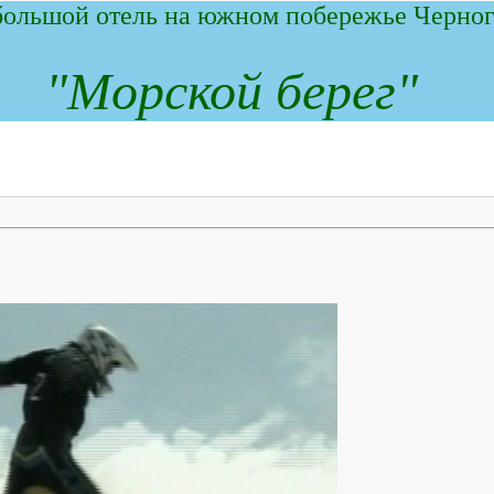
ольшой отель на южном побережье Черног
"
М
орской берег"