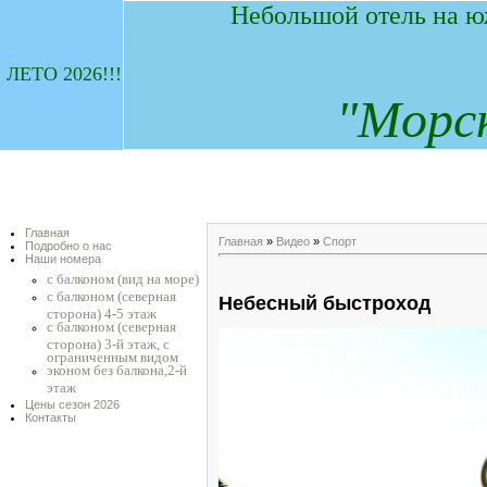
Небольшой отель на ю
ЛЕТО 2026!!!
"
М
орс
Главная
Главная
»
Видео
»
Спорт
Подробно о нас
Наши номера
с балконом (вид на море)
с балконом (северная
Небесный быстроход
сторона) 4-5 этаж
с балконом (северная
сторона) 3-й этаж, с
ограниченным видом
эконом без балкона,2-й
этаж
Цены сезон 2026
Контакты