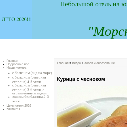
Небольшой отель на ю
ЛЕТО 2026!!!
"
М
орс
Главная
Главная
»
Видео
»
Хобби и образование
Подробно о нас
Наши номера
с балконом (вид на море)
с балконом (северная
Курица с чесноком
сторона) 4-5 этаж
с балконом (северная
сторона) 3-й этаж, с
ограниченным видом
эконом без балкона,2-й
этаж
Цены сезон 2026
Контакты