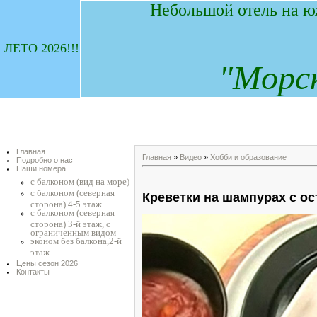
Небольшой отель на ю
ЛЕТО 2026!!!
"
М
орс
Главная
Главная
»
Видео
»
Хобби и образование
Подробно о нас
Наши номера
с балконом (вид на море)
с балконом (северная
Креветки на шампурах с о
сторона) 4-5 этаж
с балконом (северная
сторона) 3-й этаж, с
ограниченным видом
эконом без балкона,2-й
этаж
Цены сезон 2026
Контакты