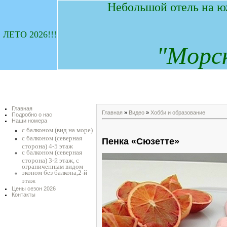
Небольшой отель на ю
ЛЕТО 2026!!!
"
М
орс
Главная
Главная
»
Видео
»
Хобби и образование
Подробно о нас
Наши номера
с балконом (вид на море)
с балконом (северная
Пенка «Сюзетте»
сторона) 4-5 этаж
с балконом (северная
сторона) 3-й этаж, с
ограниченным видом
эконом без балкона,2-й
этаж
Цены сезон 2026
Контакты