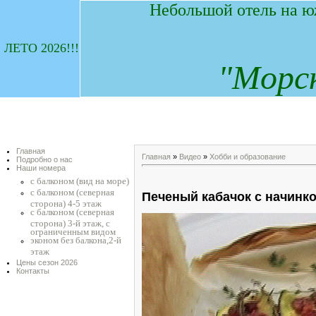
Небольшой отель на ю
ЛЕТО 2026!!!
"
М
орс
Главная
Главная
»
Видео
»
Хобби и образование
Подробно о нас
Наши номера
с балконом (вид на море)
с балконом (северная
Печеный кабачок с начинк
сторона) 4-5 этаж
с балконом (северная
сторона) 3-й этаж, с
ограниченным видом
эконом без балкона,2-й
этаж
Цены сезон 2026
Контакты