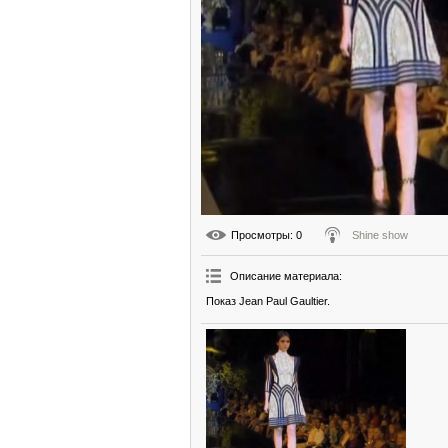
Просмотры
: 0
Shine show
Описание материала
:
Показ Jean Paul Gaultier.