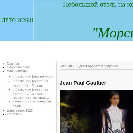
Небольшой отель на ю
ЛЕТО 2026!!!
"
М
орс
Главная
Главная
»
Видео
»
Красота и здоровье
Подробно о нас
Наши номера
с балконом (вид на море)
с балконом (северная
Jean Paul Gaultier
сторона) 4-5 этаж
с балконом (северная
сторона) 3-й этаж, с
ограниченным видом
эконом без балкона,2-й
этаж
Цены сезон 2026
Контакты