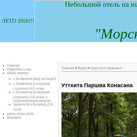
Небольшой отель на ю
ЛЕТО 2026!!!
"
М
орс
Главная
Главная
»
Видео
»
Красота и здоровье
Подробно о нас
Наши номера
с балконом (вид на море)
с балконом (северная
Уттхита Паршва Конасана
сторона) 4-5 этаж
с балконом (северная
сторона) 3-й этаж, с
ограниченным видом
эконом без балкона,2-й
этаж
Цены сезон 2026
Контакты