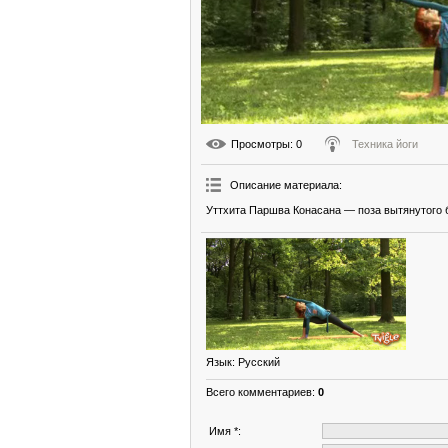
Просмотры
: 0
Техника йоги
Описание материала
:
Уттхита Паршва Конасана — поза вытянутого б
Язык
: Русский
Всего комментариев
:
0
Имя *: