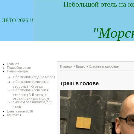
Небольшой отель на ю
ЛЕТО 2026!!!
"
М
орс
Главная
Главная
»
Видео
»
Красота и здоровье
Подробно о нас
Наши номера
с балконом (вид на море)
с балконом (северная
Треш в голове
сторона) 4-5 этаж
с балконом (северная
сторона) 3-й этаж, с
ограниченным видом
эконом без балкона,2-й
этаж
Цены сезон 2026
Контакты