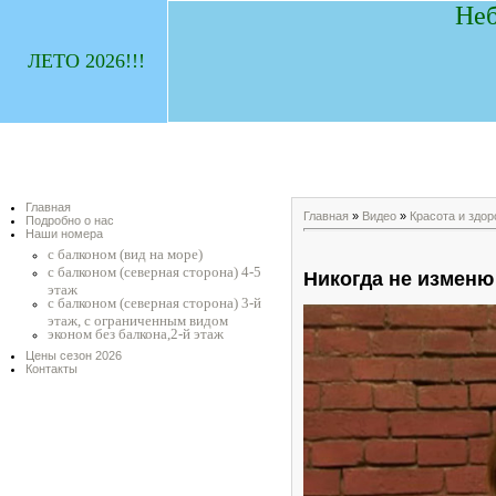
Неб
ЛЕТО 2026!!!
Главная
Главная
»
Видео
»
Красота и здор
Подробно о нас
Наши номера
с балконом (вид на море)
с балконом (северная сторона) 4-5
Никогда не изменю
этаж
с балконом (северная сторона) 3-й
этаж, с ограниченным видом
эконом без балкона,2-й этаж
Цены сезон 2026
Контакты