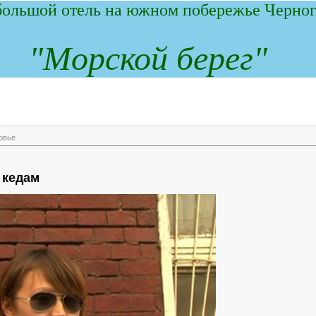
ольшой отель на южном побережье Черног
"
М
орской берег"
овье
 кедам