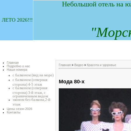
Небольшой отель на ю
ЛЕТО 2026!!!
"
М
орс
Главная
Главная
»
Видео
»
Красота и здоровье
Подробно о нас
Наши номера
с балконом (вид на море)
с балконом (северная
Мода 80-х
сторона) 4-5 этаж
с балконом (северная
сторона) 3-й этаж, с
ограниченным видом
эконом без балкона,2-й
этаж
Цены сезон 2026
Контакты