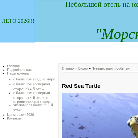
Небольшой отель на ю
ЛЕТО 2026!!!
"
М
орс
Главная
Главная
»
Видео
»
Путешествия и события
Подробно о нас
Наши номера
с балконом (вид на море)
с балконом (северная
Red Sea Turtle
сторона) 4-5 этаж
с балконом (северная
сторона) 3-й этаж, с
ограниченным видом
эконом без балкона,2-й
этаж
Цены сезон 2026
Контакты