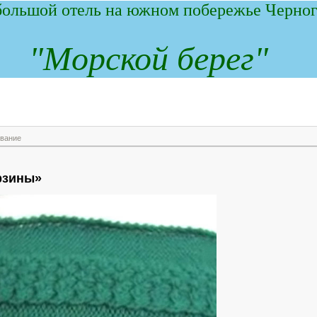
ольшой отель на южном побережье Черног
"
М
орской берег"
ование
рзины»