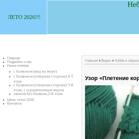
Неб
ЛЕТО 2026!!!
Главная
Главная
»
Видео
»
Хобби и образ
Подробно о нас
Наши номера
с балконом (вид на море)
с балконом (северная сторона) 4-5
Узор «Плетение ко
этаж
с балконом (северная сторона) 3-й
этаж, с ограниченным видом
эконом без балкона,2-й этаж
Цены сезон 2026
Контакты