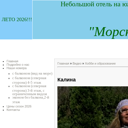
Небольшой отель на ю
ЛЕТО 2026!!!
"
М
орс
Главная
Главная
»
Видео
»
Хобби и образование
Подробно о нас
Наши номера
с балконом (вид на море)
с балконом (северная
Калина
сторона) 4-5 этаж
с балконом (северная
сторона) 3-й этаж, с
ограниченным видом
эконом без балкона,2-й
этаж
Цены сезон 2026
Контакты