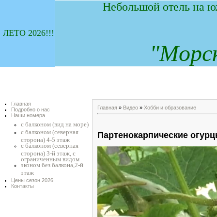
Небольшой отель на ю
ЛЕТО 2026!!!
"
М
орс
Главная
Главная
»
Видео
»
Хобби и образование
Подробно о нас
Наши номера
с балконом (вид на море)
с балконом (северная
Партенокарпические огур
сторона) 4-5 этаж
с балконом (северная
сторона) 3-й этаж, с
ограниченным видом
эконом без балкона,2-й
этаж
Цены сезон 2026
Контакты