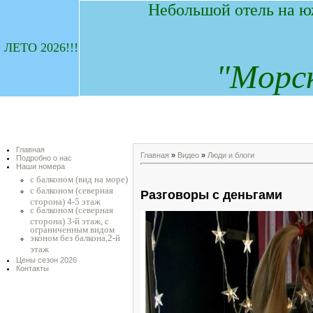
Небольшой отель на ю
ЛЕТО 2026!!!
"
М
орс
Главная
Главная
»
Видео
»
Люди и блоги
Подробно о нас
Наши номера
с балконом (вид на море)
с балконом (северная
Разговоры с деньгами
сторона) 4-5 этаж
с балконом (северная
сторона) 3-й этаж, с
ограниченным видом
эконом без балкона,2-й
этаж
Цены сезон 2026
Контакты