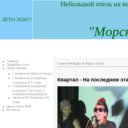
Небольшой отель на ю
ЛЕТО 2026!!!
"
М
орс
Главная
Главная
»
Видео
»
Люди и блоги
Подробно о нас
Наши номера
с балконом (вид на море)
с балконом (северная
Квартал - На последнем эт
сторона) 4-5 этаж
с балконом (северная
сторона) 3-й этаж, с
ограниченным видом
эконом без балкона,2-й
этаж
Цены сезон 2026
Контакты