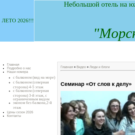
Небольшой отель на ю
ЛЕТО 2026!!!
"
М
орс
Главная
Главная
»
Видео
»
Люди и блоги
Подробно о нас
Наши номера
с балконом (вид на море)
с балконом (северная
Семинар «От слов к делу»
сторона) 4-5 этаж
с балконом (северная
сторона) 3-й этаж, с
ограниченным видом
эконом без балкона,2-й
этаж
Цены сезон 2026
Контакты