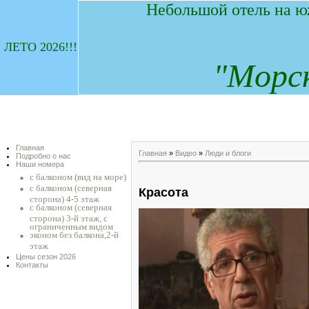
Небольшой отель на ю
ЛЕТО 2026!!!
"
М
орс
Главная
Главная
»
Видео
»
Люди и блоги
Подробно о нас
Наши номера
с балконом (вид на море)
с балконом (северная
Красота
сторона) 4-5 этаж
с балконом (северная
сторона) 3-й этаж, с
ограниченным видом
эконом без балкона,2-й
этаж
Цены сезон 2026
Контакты